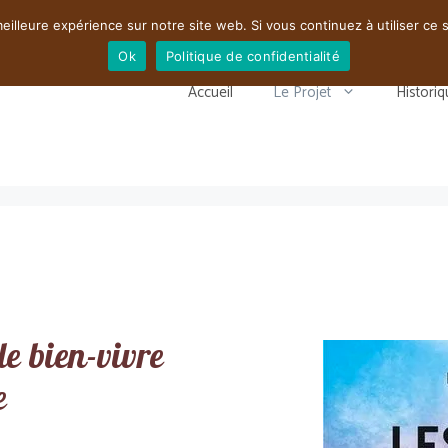
eilleure expérience sur notre site web. Si vous continuez à utiliser ce
Ok
Politique de confidentialité
Accueil
Le Projet
Historiq
le bien-vivre
e