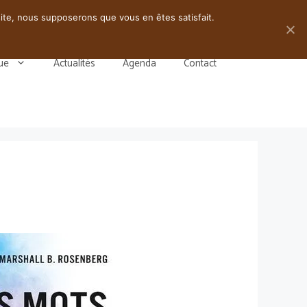
 site, nous supposerons que vous en êtes satisfait.
ue
Actualités
Agenda
Contact