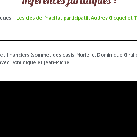
Références juridiques :
iques –
Les clés de l’habitat participatif, Audrey Gicquel et T
et financiers (sommet des oasis, Murielle, Dominique Giral 
avec Dominique et Jean-Michel