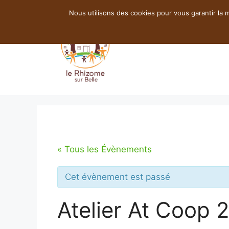
Aller
Nous utilisons des cookies pour vous garantir la m
au
contenu
« Tous les Évènements
Cet évènement est passé
Atelier At Coop 