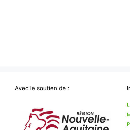
Avec le soutien de :
I
L
M
P