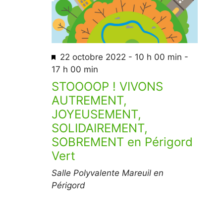
M
22 octobre 2022 - 10 h 00 min
-
i
17 h 00 min
s
STOOOOP ! VIVONS
e
AUTREMENT,
n
JOYEUSEMENT,
a
SOLIDAIREMENT,
v
SOBREMENT en Périgord
a
Vert
n
t
Salle Polyvalente
Mareuil en
Périgord