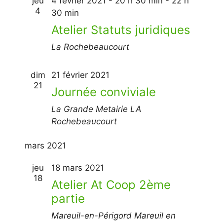
jeu
4 février 2021 - 20 h 30 min
-
22 h
e
l
4
30 min
m
t
Atelier Statuts juridiques
e
a
n
La Rochebeaucourt
t
t
i
dim
21 février 2021
21
o
Journée conviviale
n
La Grande Metairie
LA
s
Rochebeaucourt
mars 2021
jeu
18 mars 2021
18
Atelier At Coop 2ème
partie
Mareuil-en-Périgord
Mareuil en