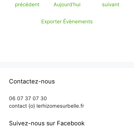
É
É
précédent
Aujourd’hui
suivant
v
v
è
è
Exporter Évènements
n
n
e
e
m
m
e
e
n
n
t
t
s
s
Contactez-nous
06 07 37 07 30
contact {o} lerhizomesurbelle.fr
Suivez-nous sur Facebook