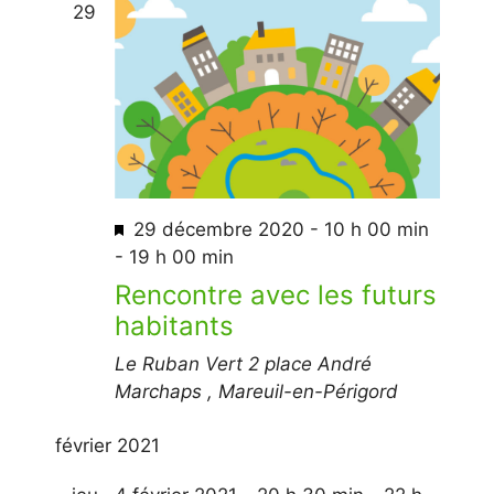
e
g
29
e
g
c
a
t
a
t
i
t
i
o
i
o
n
n
o
n
d
e
n
z
e
M
29 décembre 2020 - 10 h 00 min
p
u
v
i
-
19 h 00 min
a
n
s
u
Rencontre avec les futurs
e
r
e
e
habitants
d
n
c
s
a
Le Ruban Vert
2 place André
a
o
é
t
Marchaps , Mareuil-en-Périgord
v
v
n
e
a
è
.
février 2021
s
n
n
t
u